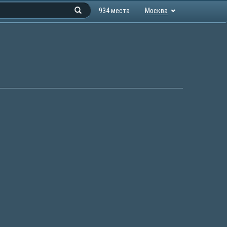
934 места
Москва