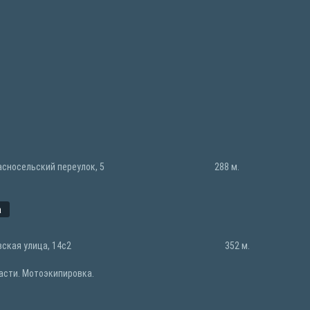
асносельский переулок, 5
288 м.
а
вская улица, 14с2
352 м.
асти. Мотоэкипировка.